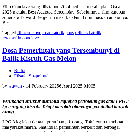
Film Conclave yang rilis tahun 2024 berhasil meraih piala Oscar
2025 melalui Best Adapted Screenplay. Sebelumnya, film garapan
sutradara Edward Berger itu masuk dalam 8 nominasi, di antaranya:
Best
Tagged
filmconclave
imankatolik
paus
refleksikatolik
reviewfilmconclave
Dosa Pemerintah yang Tersembunyi di
Balik Kisruh Gas Melon
Berita
Filsafat Sospolbud
by
wawan
-
14 February 2025
6 April 2025
0
1005
Perubahan struktur distribusi liquefied petroleum gas atau LPG 3
kg berujung kisruh. Tetapi masalah utamanya gak dilihat banyak
orang.
LPG 3 kg lekat dengan perut banyak orang. Tak heram membuat
masyarakat marah. Saat itulah pemerintah berkelit dan berbagai