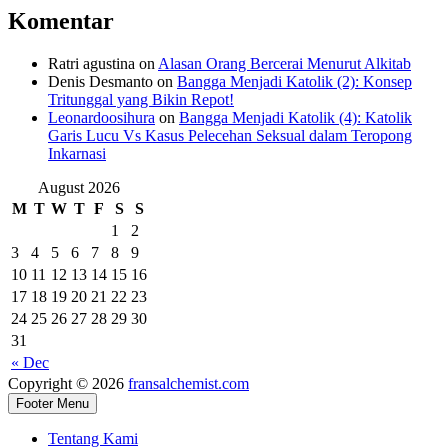
Komentar
Ratri agustina
on
Alasan Orang Bercerai Menurut Alkitab
Denis Desmanto
on
Bangga Menjadi Katolik (2): Konsep
Tritunggal yang Bikin Repot!
Leonardoosihura
on
Bangga Menjadi Katolik (4): Katolik
Garis Lucu Vs Kasus Pelecehan Seksual dalam Teropong
Inkarnasi
August 2026
M
T
W
T
F
S
S
1
2
3
4
5
6
7
8
9
10
11
12
13
14
15
16
17
18
19
20
21
22
23
24
25
26
27
28
29
30
31
« Dec
Copyright © 2026
fransalchemist.com
Footer Menu
Tentang Kami