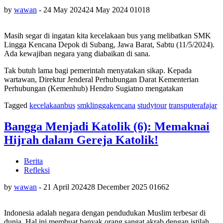
by
wawan
-
24 May 2024
24 May 2024
0
1018
Masih segar di ingatan kita kecelakaan bus yang melibatkan SMK
Lingga Kencana Depok di Subang, Jawa Barat, Sabtu (11/5/2024).
Ada kewajiban negara yang diabaikan di sana.
Tak butuh lama bagi pemerintah menyatakan sikap. Kepada
wartawan, Direktur Jenderal Perhubungan Darat Kementerian
Perhubungan (Kemenhub) Hendro Sugiatno mengatakan
Tagged
kecelakaanbus
smklinggakencana
studytour
transputerafajar
Bangga Menjadi Katolik (6): Memaknai
Hijrah dalam Gereja Katolik!
Berita
Refleksi
by
wawan
-
21 April 2024
28 December 2025
0
1662
Indonesia adalah negara dengan pendudukan Muslim terbesar di
dunia. Hal ini membuat banyak orang sangat akrab dengan istilah