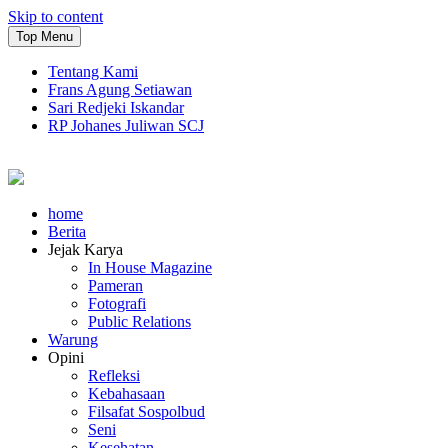
Skip to content
Top Menu
Tentang Kami
Frans Agung Setiawan
Sari Redjeki Iskandar
RP Johanes Juliwan SCJ
home
Berita
Jejak Karya
In House Magazine
Pameran
Fotografi
Public Relations
Warung
Opini
Refleksi
Kebahasaan
Filsafat Sospolbud
Seni
Kesehatan