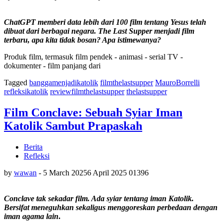
ChatGPT memberi data lebih dari 100 film tentang Yesus
telah
dibuat dari berbagai negara. The Last Supper menjadi film
terbaru, apa kita tidak bosan? Apa istimewanya?
Produk film, termasuk film pendek - animasi - serial TV -
dokumenter - film panjang dari
Tagged
banggamenjadikatolik
filmthelastsupper
MauroBorrelli
refleksikatolik
reviewfilmthelastsupper
thelastsupper
Film Conclave: Sebuah Syiar Iman
Katolik Sambut Prapaskah
Berita
Refleksi
by
wawan
-
5 March 2025
6 April 2025
0
1396
Conclave tak sekadar film. Ada syiar tentang iman Katolik.
Bersifat meneguhkan sekaligus menggoreskan perbedaan
dengan
iman agama lain
.