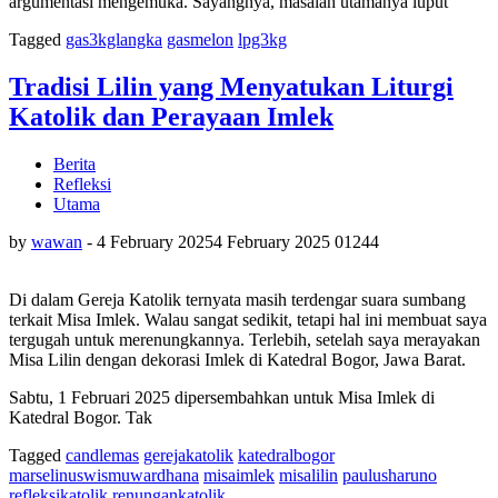
argumentasi mengemuka. Sayangnya, masalah utamanya luput
Tagged
gas3kglangka
gasmelon
lpg3kg
Tradisi Lilin yang Menyatukan Liturgi
Katolik dan Perayaan Imlek
Berita
Refleksi
Utama
by
wawan
-
4 February 2025
4 February 2025
0
1244
Di dalam Gereja Katolik ternyata masih terdengar suara sumbang
terkait Misa Imlek. Walau sangat sedikit, tetapi hal ini membuat saya
tergugah untuk merenungkannya. Terlebih, setelah saya merayakan
Misa Lilin dengan dekorasi Imlek di Katedral Bogor, Jawa Barat.
Sabtu, 1 Februari 2025 dipersembahkan untuk Misa Imlek di
Katedral Bogor. Tak
Tagged
candlemas
gerejakatolik
katedralbogor
marselinuswismuwardhana
misaimlek
misalilin
paulusharuno
refleksikatolik
renungankatolik