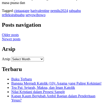
masa puasa dan
Tagged
cintaagape
harivalentine
pemilu2024
rabuabu
refleksirabuabu
setyowibowo
Posts navigation
Older posts
Newer posts
Arsip
Arsip
Terbaru
Buku Terbaru
Bangga Menjadi Katolik (10): Agama yang Paling Kekinian!
Tea Pai: Sejarah, Makna, dan Iman Katolik
Nilai Kristiani dalam Prosesi Sangjit
Kapan Kaum Berjubah Ambil Bagian dalam Penderitaan
Yesus?