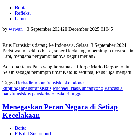
Berita
Refleksi
Utama
by
wawan
-
3 September 2024
28 December 2025
0
1045
Paus Fransiskus datang ke Indonesia, Selasa, 3 September 2024.
Peristiwa ini sekilas biasa, seperti kedatangan pemimpin negara lain.
Tapi, mengapa penyambutannya begitu meriah?
Ada dua status Paus yang bernama asli Jorge Mario Bergoglio itu.
Selain sebagai pemimpin umat Katolik sedunia, Paus juga menjadi
Tagged
kehadiranpausfransiskuskeindonesia
kunjunganpausfransiskus
MichaelTriasKuncahyono
Pancasila
pausfransiskus
pauskeindonesia
tritunggal
Menegaskan Peran Negara di Setiap
Kecelakaan
Berita
Filsafat Sospolbud