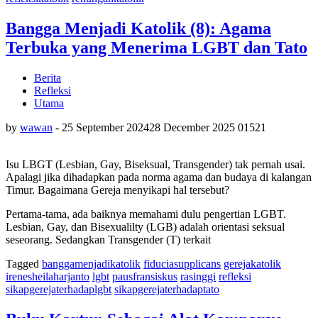
Bangga Menjadi Katolik (8): Agama
Terbuka yang Menerima LGBT dan Tato
Berita
Refleksi
Utama
by
wawan
-
25 September 2024
28 December 2025
0
1521
Isu LBGT (Lesbian, Gay, Biseksual, Transgender) tak pernah usai.
Apalagi jika dihadapkan pada norma agama dan budaya di kalangan
Timur. Bagaimana Gereja menyikapi hal tersebut?
Pertama-tama, ada baiknya memahami dulu pengertian LGBT.
Lesbian, Gay, dan Bisexualilty (LGB) adalah orientasi seksual
seseorang. Sedangkan Transgender (T) terkait
Tagged
banggamenjadikatolik
fiduciasupplicans
gerejakatolik
irenesheilaharjanto
lgbt
pausfransiskus
rasinggi
refleksi
sikapgerejaterhadaplgbt
sikapgerejaterhadaptato