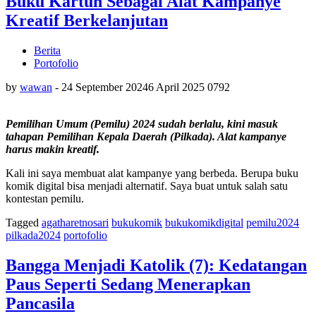
Buku Kartun Sebagai Alat Kampanye
Kreatif Berkelanjutan
Berita
Portofolio
by
wawan
-
24 September 2024
6 April 2025
0
792
Pemilihan Umum (Pemilu) 2024 sudah berlalu, kini masuk
tahapan Pemilihan Kepala Daerah (Pilkada). Alat kampanye
harus makin kreatif.
Kali ini saya membuat alat kampanye yang berbeda. Berupa buku
komik digital bisa menjadi alternatif. Saya buat untuk salah satu
kontestan pemilu.
Tagged
agatharetnosari
bukukomik
bukukomikdigital
pemilu2024
pilkada2024
portofolio
Bangga Menjadi Katolik (7): Kedatangan
Paus Seperti Sedang Menerapkan
Pancasila