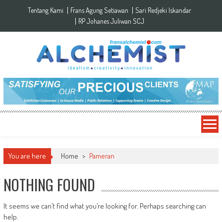
Skip to content
Tentang Kami
Frans Agung Setiawan
Sari Redjeki Iskandar
RP Johanes Juliwan SCJ
You are here
Home
>
Pameran
NOTHING FOUND
It seems we can’t find what you’re looking for. Perhaps searching can
help.