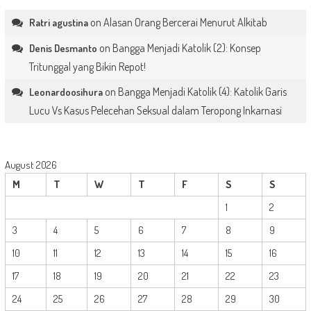
on
Alasan Orang Bercerai Menurut Alkitab
Ratri agustina
on
Bangga Menjadi Katolik (2): Konsep
Denis Desmanto
Tritunggal yang Bikin Repot!
on
Bangga Menjadi Katolik (4): Katolik Garis
Leonardoosihura
Lucu Vs Kasus Pelecehan Seksual dalam Teropong Inkarnasi
August 2026
M
T
W
T
F
S
S
1
2
3
4
5
6
7
8
9
10
11
12
13
14
15
16
17
18
19
20
21
22
23
24
25
26
27
28
29
30