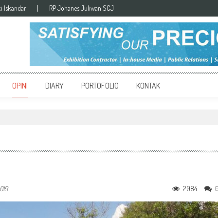
ki Iskandar
RP Johanes Juliwan SCJ
OPINI
DIARY
PORTOFOLIO
KONTAK
2084
019