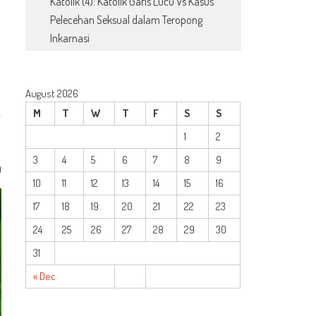
Katolik (4): Katolik Garis Lucu Vs Kasus
Pelecehan Seksual dalam Teropong
Inkarnasi
August 2026
M
T
W
T
F
S
S
1
2
3
4
5
6
7
8
9
0
10
11
12
13
14
15
16
17
18
19
20
21
22
23
24
25
26
27
28
29
30
31
« Dec