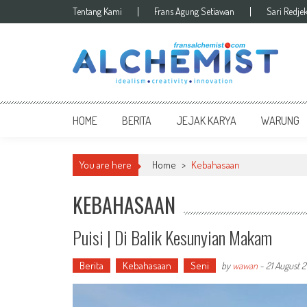
Skip to content
Tentang Kami
Frans Agung Setiawan
Sari Redje
HOME
BERITA
JEJAK KARYA
WARUNG
You are here
Home
>
Kebahasaan
KEBAHASAAN
Puisi | Di Balik Kesunyian Makam
Berita
Kebahasaan
Seni
by
wawan
-
21 August 2