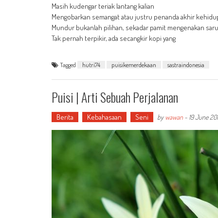
Masih kudengar teriak lantang kalian
Mengobarkan semangat atau justru penanda akhir kehidu
Mundur bukanlah pilihan, sekadar pamit mengenakan sar
Tak pernah terpikir, ada secangkir kopi yang
Tagged
hutri74
puisikemerdekaan
sastraindonesia
Puisi | Arti Sebuah Perjalanan
Berita
Kebahasaan
Seni
by
wawan
-
19 June 20