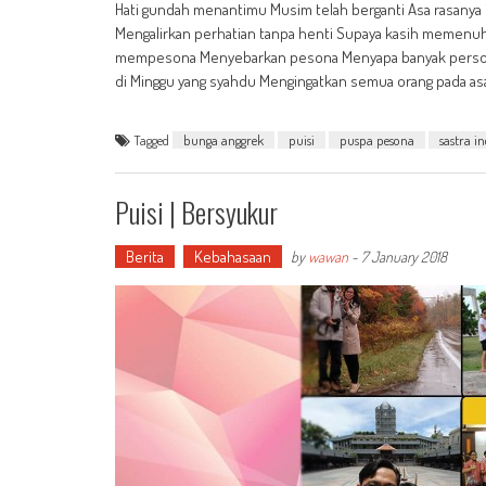
Hati gundah menantimu Musim telah berganti Asa rasanya
Mengalirkan perhatian tanpa henti Supaya kasih memenuh
mempesona Menyebarkan pesona Menyapa banyak persona
di Minggu yang syahdu Mengingatkan semua orang pada as
Tagged
bunga anggrek
puisi
puspa pesona
sastra i
Puisi | Bersyukur
Berita
Kebahasaan
by
wawan
-
7 January 2018