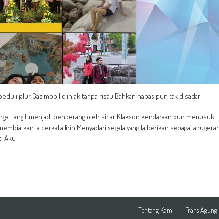
uli jalur Gas mobil diinjak tanpa risau
Bahkan napas pun tak disadar
inga Langit menjadi benderang oleh sinar Klakson kendaraan pun menusuk
embiarkan Ia berkata lirih Menyadari segala yang Ia berikan sebagai anugera
ti Aku
Tentang Kami
Frans Agung