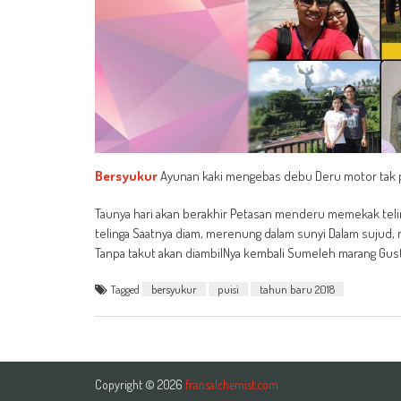
Bersyukur
Ayunan kaki mengebas debu Deru motor tak ped
Taunya hari akan berakhir Petasan menderu memekak tel
telinga Saatnya diam, merenung dalam sunyi Dalam sujud, m
Tanpa takut akan diambilNya kembali Sumeleh marang Gus
Tagged
bersyukur
puisi
tahun baru 2018
Copyright © 2026
fransalchemist.com