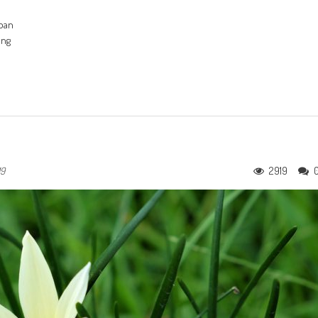
pan
ung
2919
19