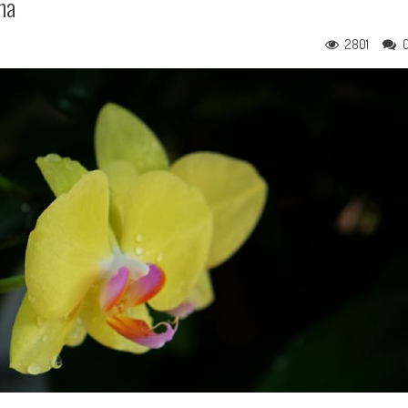
na
2801