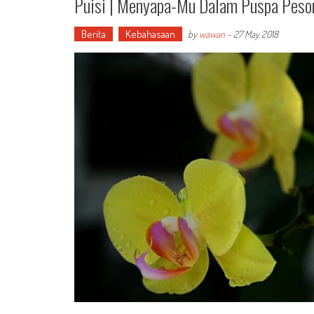
Puisi | Menyapa-Mu Dalam Puspa Peso
Berita
Kebahasaan
by
wawan
-
27 May 2018