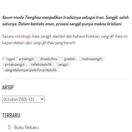
Kaum muda Tionghoa menjadikan tradisinya sebagai tren. Sangjit, salah
satunya. Dalam konteks iman, prosesi sangjit punya makna kristiani.
Secara
etimilogis
kata sangjit diambil dari bahasa Hokkian
sàng-ji̍t
. Kata ini
kependekan dari
sàng-ji̍t-thâu
yang berarti
Tagged
artisangjit
dinastizhou
guodali
maknasangjit
prosesisangjit
refleksikatolik
sangjit
sangjitdalamperspektifimankatolik
ARSIP
Arsip
TERBARU
Buku Terbaru