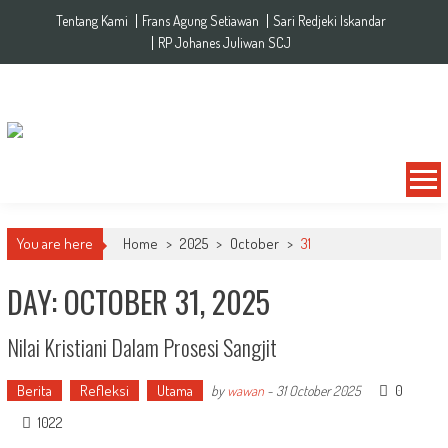
Skip to content
Tentang Kami
Frans Agung Setiawan
Sari Redjeki Iskandar
RP Johanes Juliwan SCJ
You are here
Home
>
2025
>
October
>
31
DAY: OCTOBER 31, 2025
Nilai Kristiani Dalam Prosesi Sangjit
Berita
Refleksi
Utama
0
by
wawan
-
31 October 2025
1022