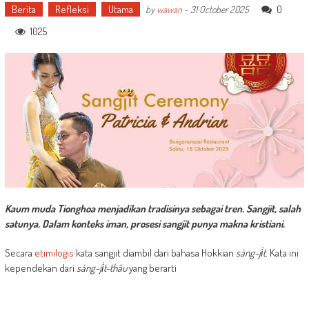
Berita
Refleksi
Utama
0
by
wawan
-
31 October 2025
1025
Kaum muda Tionghoa menjadikan tradisinya sebagai tren. Sangjit, salah
satunya. Dalam konteks iman, prosesi sangjit punya makna kristiani.
Secara
etimilogis
kata sangjit diambil dari bahasa Hokkian
sàng-ji̍t
. Kata ini
kependekan dari
sàng-ji̍t-thâu
yang berarti