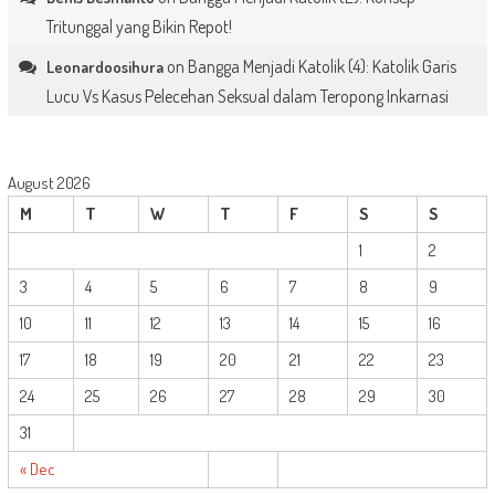
Tritunggal yang Bikin Repot!
on
Bangga Menjadi Katolik (4): Katolik Garis
Leonardoosihura
Lucu Vs Kasus Pelecehan Seksual dalam Teropong Inkarnasi
August 2026
M
T
W
T
F
S
S
1
2
3
4
5
6
7
8
9
10
11
12
13
14
15
16
17
18
19
20
21
22
23
24
25
26
27
28
29
30
31
« Dec