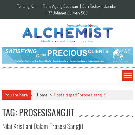
Skip to content
Tentang Kami
Frans Agung Setiawan
Sari Redjeki Iskandar
RP Johanes Juliwan SCJ
You are here
Home
>
Posts tagged "prosesisangjit"
TAG: PROSESISANGJIT
Nilai Kristiani Dalam Prosesi Sangjit