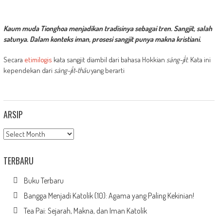
Kaum muda Tionghoa menjadikan tradisinya sebagai tren. Sangjit, salah
satunya. Dalam konteks iman, prosesi sangjit punya makna kristiani.
Secara
etimilogis
kata sangjit diambil dari bahasa Hokkian
sàng-ji̍t
. Kata ini
kependekan dari
sàng-ji̍t-thâu
yang berarti
ARSIP
Arsip
TERBARU
Buku Terbaru
Bangga Menjadi Katolik (10): Agama yang Paling Kekinian!
Tea Pai: Sejarah, Makna, dan Iman Katolik