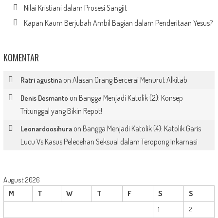
Nilai Kristiani dalam Prosesi Sangjit
Kapan Kaum Berjubah Ambil Bagian dalam Penderitaan Yesus?
KOMENTAR
on
Alasan Orang Bercerai Menurut Alkitab
Ratri agustina
on
Bangga Menjadi Katolik (2): Konsep
Denis Desmanto
Tritunggal yang Bikin Repot!
on
Bangga Menjadi Katolik (4): Katolik Garis
Leonardoosihura
Lucu Vs Kasus Pelecehan Seksual dalam Teropong Inkarnasi
August 2026
M
T
W
T
F
S
S
1
2