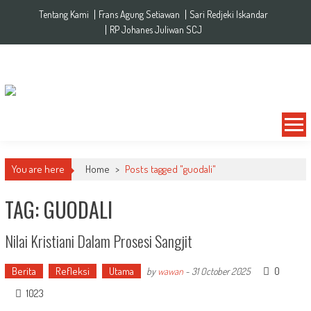
Skip to content
Tentang Kami
Frans Agung Setiawan
Sari Redjeki Iskandar
RP Johanes Juliwan SCJ
You are here
Home
>
Posts tagged "guodali"
TAG: GUODALI
Nilai Kristiani Dalam Prosesi Sangjit
Berita
Refleksi
Utama
0
by
wawan
-
31 October 2025
1023