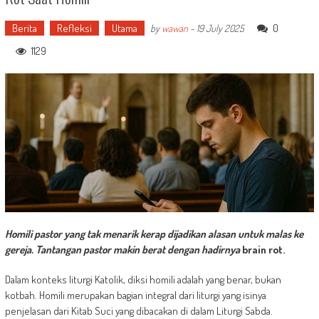
Berita
Refleksi
Utama
0
by
wawan
-
19 July 2025
1129
Homili pastor yang tak menarik kerap dijadikan alasan untuk malas ke
gereja. Tantangan pastor makin berat dengan hadirnya
brain rot.
Dalam konteks liturgi Katolik, diksi homili adalah yang benar, bukan
kotbah. Homili merupakan bagian integral dari liturgi yang isinya
penjelasan dari Kitab Suci yang dibacakan di dalam Liturgi Sabda.