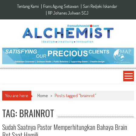
Skip to content
Tentang Kami
Frans Agung Setiawan
Sari Redjeki Iskandar
RP Johanes Juliwan SCJ
You are here
Home
>
Posts tagged "brainrot"
TAG: BRAINROT
Sudah Saatnya Pastor Memperhitungkan Bahaya Brain
Rot Saat Homili