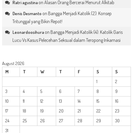
on
Alasan Orang Bercerai Menurut Alkitab
Ratri agustina
on
Bangga Menjadi Katolik (2): Konsep
Denis Desmanto
Tritunggal yang Bikin Repot!
on
Bangga Menjadi Katolik (4): Katolik Garis
Leonardoosihura
Lucu Vs Kasus Pelecehan Seksual dalam Teropong Inkarnasi
August 2026
M
T
W
T
F
S
S
1
2
3
4
5
6
7
8
9
10
11
12
13
14
15
16
17
18
19
20
21
22
23
24
25
26
27
28
29
30
31