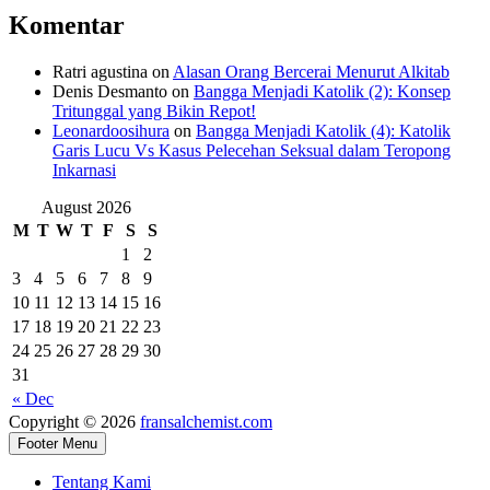
Komentar
Ratri agustina
on
Alasan Orang Bercerai Menurut Alkitab
Denis Desmanto
on
Bangga Menjadi Katolik (2): Konsep
Tritunggal yang Bikin Repot!
Leonardoosihura
on
Bangga Menjadi Katolik (4): Katolik
Garis Lucu Vs Kasus Pelecehan Seksual dalam Teropong
Inkarnasi
August 2026
M
T
W
T
F
S
S
1
2
3
4
5
6
7
8
9
10
11
12
13
14
15
16
17
18
19
20
21
22
23
24
25
26
27
28
29
30
31
« Dec
Copyright © 2026
fransalchemist.com
Footer Menu
Tentang Kami