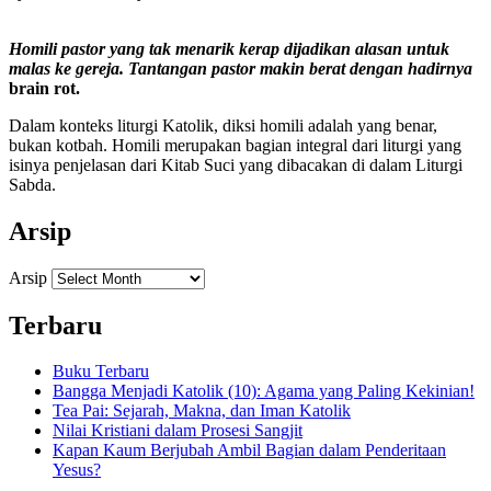
Homili pastor yang tak menarik kerap dijadikan alasan untuk
malas ke gereja. Tantangan pastor makin berat dengan hadirnya
brain rot.
Dalam konteks liturgi Katolik, diksi homili adalah yang benar,
bukan kotbah. Homili merupakan bagian integral dari liturgi yang
isinya penjelasan dari Kitab Suci yang dibacakan di dalam Liturgi
Sabda.
Arsip
Arsip
Terbaru
Buku Terbaru
Bangga Menjadi Katolik (10): Agama yang Paling Kekinian!
Tea Pai: Sejarah, Makna, dan Iman Katolik
Nilai Kristiani dalam Prosesi Sangjit
Kapan Kaum Berjubah Ambil Bagian dalam Penderitaan
Yesus?