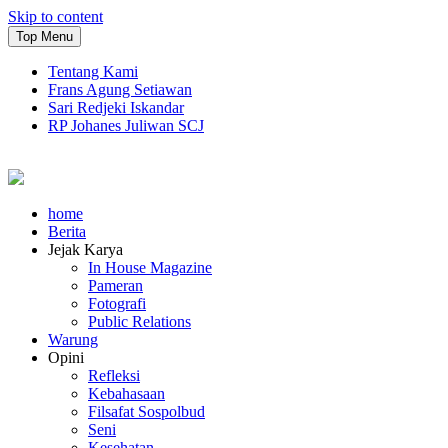
Skip to content
Top Menu
Tentang Kami
Frans Agung Setiawan
Sari Redjeki Iskandar
RP Johanes Juliwan SCJ
home
Berita
Jejak Karya
In House Magazine
Pameran
Fotografi
Public Relations
Warung
Opini
Refleksi
Kebahasaan
Filsafat Sospolbud
Seni
Kesehatan