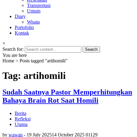
Transportasi
Umum
Diary
Wisata
Portofolio
Kontak
×
Search for:
You are here
Home
>
Posts tagged "artihomili"
Tag: artihomili
Sudah Saatnya Pastor Memperhitungkan
Bahaya Brain Rot Saat Homili
Berita
Refleksi
Utama
by
wawan
-
19 July 2025
14 October 2025
0
1129