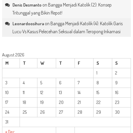
on
Bangga Menjadi Katolik (2): Konsep
Denis Desmanto
Tritunggal yang Bikin Repot!
on
Bangga Menjadi Katolik (4): Katolik Garis
Leonardoosihura
Lucu Vs Kasus Pelecehan Seksual dalam Teropong Inkarnasi
August 2026
M
T
W
T
F
S
S
1
2
3
4
5
6
7
8
9
10
11
12
13
14
15
16
17
18
19
20
21
22
23
24
25
26
27
28
29
30
31
« Dec