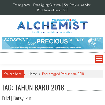
Skip to content
Tentang Kami
Frans Agung Setiawan
Sari Redjeki Iskandar
RP Johanes Juliwan SCJ
You are here
Home
>
Posts tagged "tahun baru 2018"
TAG: TAHUN BARU 2018
Puisi | Bersyukur