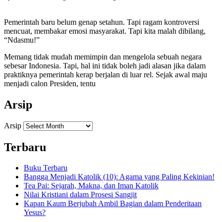
Pemerintah baru belum genap setahun. Tapi ragam kontroversi
mencuat, membakar emosi masyarakat. Tapi kita malah dibilang,
“Ndasmu!”
Memang tidak mudah memimpin dan mengelola sebuah negara
sebesar Indonesia. Tapi, hal ini tidak boleh jadi alasan jika dalam
praktiknya pemerintah kerap berjalan di luar rel. Sejak awal maju
menjadi calon Presiden, tentu
Arsip
Arsip
Terbaru
Buku Terbaru
Bangga Menjadi Katolik (10): Agama yang Paling Kekinian!
Tea Pai: Sejarah, Makna, dan Iman Katolik
Nilai Kristiani dalam Prosesi Sangjit
Kapan Kaum Berjubah Ambil Bagian dalam Penderitaan
Yesus?