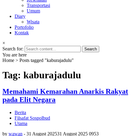
Transportasi
Umum
Diary
Wisata
Portofolio
Kontak
×
Search for:
You are here
Home
>
Posts tagged "kaburajadulu"
Tag: kaburajadulu
Memahami Kemarahan Anarkis Rakyat
pada Elit Negara
Berita
Filsafat Sospolbud
Utama
by
wawan
-
31 August 2025
31 August 2025
0
953