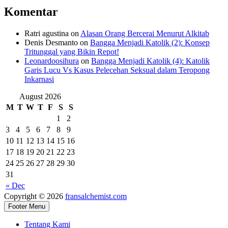
Komentar
Ratri agustina
on
Alasan Orang Bercerai Menurut Alkitab
Denis Desmanto
on
Bangga Menjadi Katolik (2): Konsep
Tritunggal yang Bikin Repot!
Leonardoosihura
on
Bangga Menjadi Katolik (4): Katolik
Garis Lucu Vs Kasus Pelecehan Seksual dalam Teropong
Inkarnasi
August 2026
M
T
W
T
F
S
S
1
2
3
4
5
6
7
8
9
10
11
12
13
14
15
16
17
18
19
20
21
22
23
24
25
26
27
28
29
30
31
« Dec
Copyright © 2026
fransalchemist.com
Footer Menu
Tentang Kami