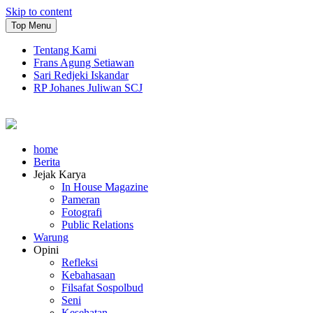
Skip to content
Top Menu
Tentang Kami
Frans Agung Setiawan
Sari Redjeki Iskandar
RP Johanes Juliwan SCJ
home
Berita
Jejak Karya
In House Magazine
Pameran
Fotografi
Public Relations
Warung
Opini
Refleksi
Kebahasaan
Filsafat Sospolbud
Seni
Kesehatan