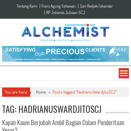
Skip to content
Tentang Kami
Frans Agung Setiawan
Sari Redjeki Iskandar
RP Johanes Juliwan SCJ
You are here
Home
>
Posts tagged "HadrianusWardjitoSCJ"
TAG: HADRIANUSWARDJITOSCJ
Kapan Kaum Berjubah Ambil Bagian Dalam Penderitaan
Yesus?