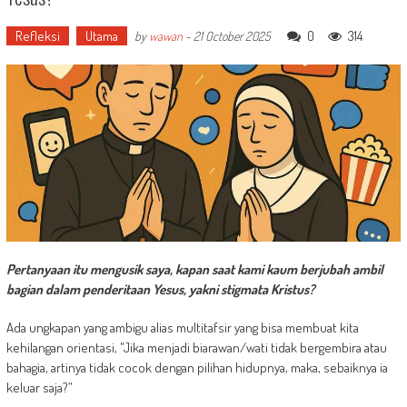
Refleksi
Utama
0
314
by
wawan
-
21 October 2025
Pertanyaan itu mengusik saya, kapan saat kami kaum berjubah ambil
bagian dalam penderitaan Yesus, yakni stigmata Kristus?
Ada ungkapan yang ambigu alias multitafsir yang bisa membuat kita
kehilangan orientasi, "Jika menjadi biarawan/wati tidak bergembira atau
bahagia, artinya tidak cocok dengan pilihan hidupnya, maka, sebaiknya ia
keluar saja?”