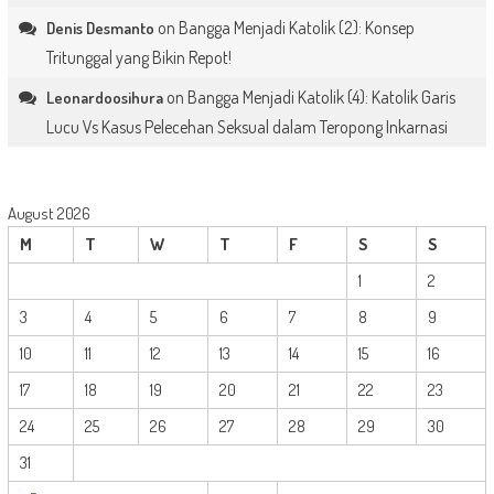
on
Bangga Menjadi Katolik (2): Konsep
Denis Desmanto
Tritunggal yang Bikin Repot!
on
Bangga Menjadi Katolik (4): Katolik Garis
Leonardoosihura
Lucu Vs Kasus Pelecehan Seksual dalam Teropong Inkarnasi
August 2026
M
T
W
T
F
S
S
1
2
3
4
5
6
7
8
9
10
11
12
13
14
15
16
17
18
19
20
21
22
23
24
25
26
27
28
29
30
31