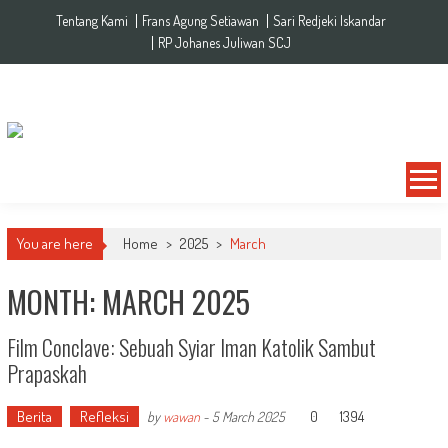
Skip to content
Tentang Kami
Frans Agung Setiawan
Sari Redjeki Iskandar
RP Johanes Juliwan SCJ
You are here
Home
>
2025
>
March
MONTH: MARCH 2025
Film Conclave: Sebuah Syiar Iman Katolik Sambut
Prapaskah
Berita
Refleksi
0
1394
by
wawan
-
5 March 2025