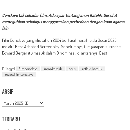
Conclave tak sekadar film. Ada syiar tentang iman Katolik. Bersifat
meneguhkan sekaligus menggoreskan perbedaan
dengan iman agama
lain
.
Film Conclave yang rilis tahun 2024 berhasil meraih piala Oscar 2025
melalui Best Adapted Screenplay. Sebelumnya, film garapan sutradara
Edward Berger itu masuk dalam 8 nominasi, di antaranya: Best
Tagged
filmconclave
imankatolik
paus
refleksikatolik
reviewfilmconclave
ARSIP
Arsip
TERBARU