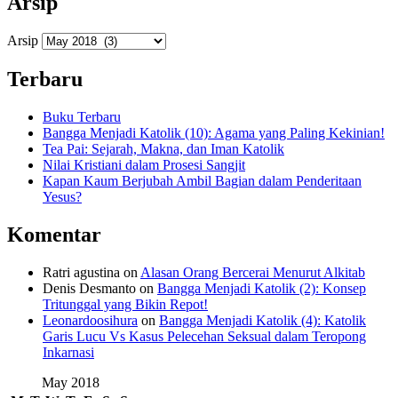
Arsip
Arsip
Terbaru
Buku Terbaru
Bangga Menjadi Katolik (10): Agama yang Paling Kekinian!
Tea Pai: Sejarah, Makna, dan Iman Katolik
Nilai Kristiani dalam Prosesi Sangjit
Kapan Kaum Berjubah Ambil Bagian dalam Penderitaan
Yesus?
Komentar
Ratri agustina
on
Alasan Orang Bercerai Menurut Alkitab
Denis Desmanto
on
Bangga Menjadi Katolik (2): Konsep
Tritunggal yang Bikin Repot!
Leonardoosihura
on
Bangga Menjadi Katolik (4): Katolik
Garis Lucu Vs Kasus Pelecehan Seksual dalam Teropong
Inkarnasi
May 2018