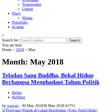
Transportasi
Umum
Diary
Wisata
Portofolio
Kontak
×
Search for:
You are here
Home
>
2018
>
May
Month: May 2018
Teladan Sang Buddha, Bekal Hidup
Berbangsa Menghadapi Tahun Politik
Berita
Refleksi
by
wawan
-
30 May 2018
30 May 2018
0
1751