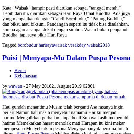
Kata "Waisak" hampir pasti diartikan sebagai "tanggal merah."
Lebih dari itu, diartikan sebagai Hari Raya Umat Buddha. Ada juga
yang mengaitkan dengan "Candi Borobudur," "Patung Buddha,"
dan biksu atau biksuni. Pandangan seperti itu tidak bisa disalahkan,
karena agama sangat dekat dengan simbol. Walau bukan penganut
Buddha, tapi saya pikir Hari Raya
Tagged
borobudur
harirayawaisak
vesakday
waisak2018
Puisi | Menyapa-Mu Dalam Puspa Pesona
Berita
Kebahasaan
by
wawan
-
27 May 2018
21 August 2019
0
2801
Hati gundah menantimu Musim telah berganti Asa rasanya ingin
berlari Namun hati masih menyebut namamu Hariku menjadi
harimu Mengalirkan perhatian tanpa henti Supaya kasih memenuhi
hatimu Memekarkan hasrat menolak mati Harapan itu kini mekar
mempesona Menyebarkan pesona Menyapa banyak persona Inilah
dirimu,
Sang Puspa Pesona
Melihat dirimu hari ini, sempurna mekar