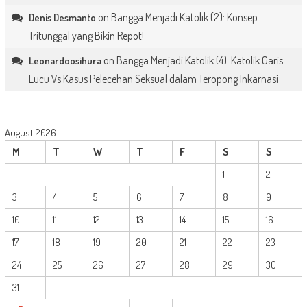
on
Bangga Menjadi Katolik (2): Konsep
Denis Desmanto
Tritunggal yang Bikin Repot!
on
Bangga Menjadi Katolik (4): Katolik Garis
Leonardoosihura
Lucu Vs Kasus Pelecehan Seksual dalam Teropong Inkarnasi
August 2026
M
T
W
T
F
S
S
1
2
3
4
5
6
7
8
9
10
11
12
13
14
15
16
17
18
19
20
21
22
23
24
25
26
27
28
29
30
31