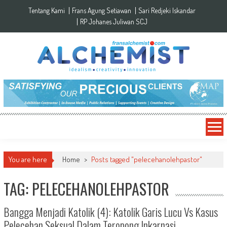
Skip to content
Tentang Kami
Frans Agung Setiawan
Sari Redjeki Iskandar
RP Johanes Juliwan SCJ
You are here
Home
>
Posts tagged "pelecehanolehpastor"
TAG: PELECEHANOLEHPASTOR
Bangga Menjadi Katolik (4): Katolik Garis Lucu Vs Kasus
Pelecehan Seksual Dalam Teropong Inkarnasi