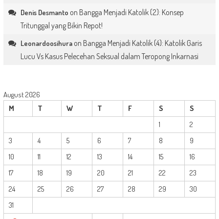
on
Bangga Menjadi Katolik (2): Konsep
Denis Desmanto
Tritunggal yang Bikin Repot!
on
Bangga Menjadi Katolik (4): Katolik Garis
Leonardoosihura
Lucu Vs Kasus Pelecehan Seksual dalam Teropong Inkarnasi
August 2026
M
T
W
T
F
S
S
1
2
3
4
5
6
7
8
9
10
11
12
13
14
15
16
17
18
19
20
21
22
23
24
25
26
27
28
29
30
31