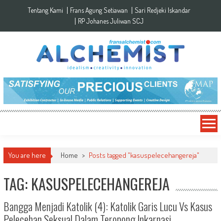
Skip to content
Tentang Kami
Frans Agung Setiawan
Sari Redjeki Iskandar
RP Johanes Juliwan SCJ
You are here
Home
>
Posts tagged "kasuspelecehangereja"
TAG: KASUSPELECEHANGEREJA
Bangga Menjadi Katolik (4): Katolik Garis Lucu Vs Kasus
Pelecehan Seksual Dalam Teropong Inkarnasi